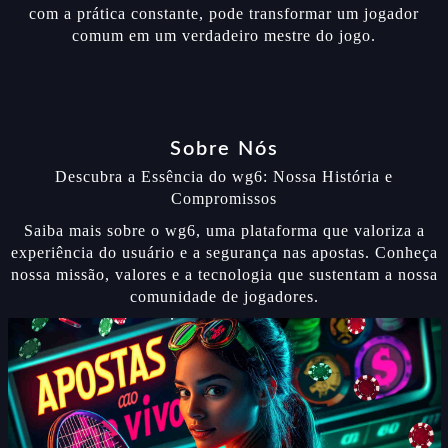
com a prática constante, pode transformar um jogador
comum em um verdadeiro mestre do jogo.
Sobre Nós
Descubra a Essência do wg6: Nossa História e
Compromissos
Saiba mais sobre o wg6, uma plataforma que valoriza a
experiência do usuário e a segurança nas apostas. Conheça
nossa missão, valores e a tecnologia que sustentam a nossa
comunidade de jogadores.