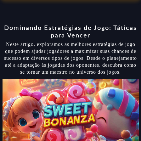
Dominando Estratégias de Jogo: Táticas
para Vencer
Neste artigo, exploramos as melhores estratégias de jogo
que podem ajudar jogadores a maximizar suas chances de
sucesso em diversos tipos de jogos. Desde o planejamento
até a adaptação às jogadas dos oponentes, descubra como
se tornar um maestro no universo dos jogos.