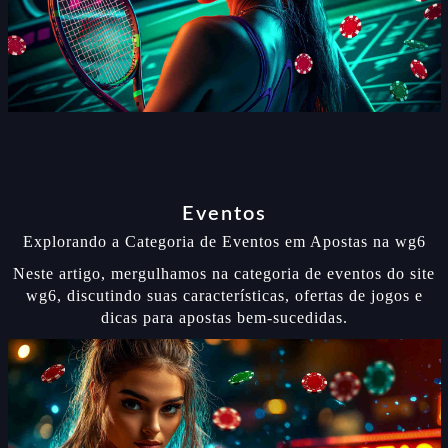
Eventos
Explorando a Categoria de Eventos em Apostas na wg6
Neste artigo, mergulhamos na categoria de eventos do site
wg6, discutindo suas características, ofertas de jogos e
dicas para apostas bem-sucedidas.