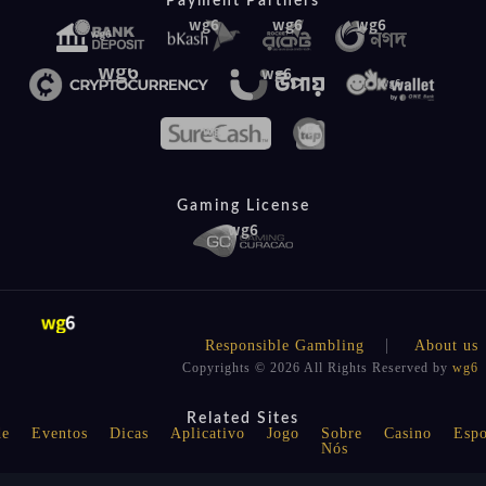
Payment Partners
Gaming License
Responsible Gambling
About us
Copyrights © 2026 All Rights Reserved by
wg6
Related Sites
de
Eventos
Dicas
Aplicativo
Jogo
Sobre
Casino
Espo
Nós