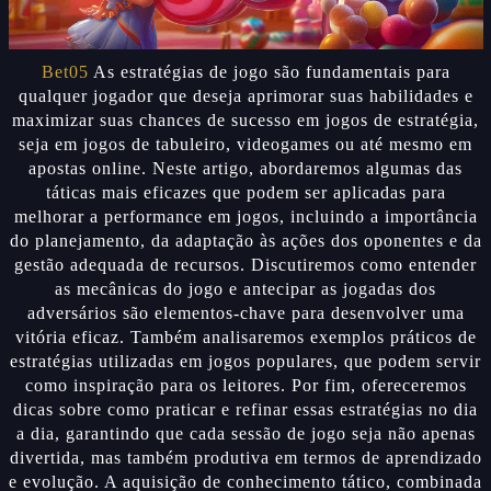
Bet05
As estratégias de jogo são fundamentais para
qualquer jogador que deseja aprimorar suas habilidades e
maximizar suas chances de sucesso em jogos de estratégia,
seja em jogos de tabuleiro, videogames ou até mesmo em
apostas online. Neste artigo, abordaremos algumas das
táticas mais eficazes que podem ser aplicadas para
melhorar a performance em jogos, incluindo a importância
do planejamento, da adaptação às ações dos oponentes e da
gestão adequada de recursos. Discutiremos como entender
as mecânicas do jogo e antecipar as jogadas dos
adversários são elementos-chave para desenvolver uma
vitória eficaz. Também analisaremos exemplos práticos de
estratégias utilizadas em jogos populares, que podem servir
como inspiração para os leitores. Por fim, ofereceremos
dicas sobre como praticar e refinar essas estratégias no dia
a dia, garantindo que cada sessão de jogo seja não apenas
divertida, mas também produtiva em termos de aprendizado
e evolução. A aquisição de conhecimento tático, combinada