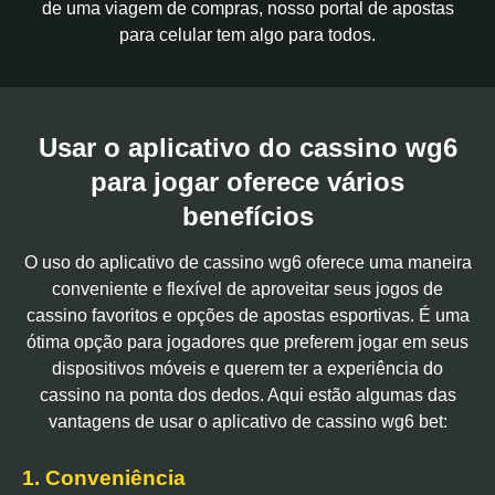
de uma viagem de compras, nosso portal de apostas
para celular tem algo para todos.
Usar o aplicativo do cassino wg6
para jogar oferece vários
benefícios
O uso do aplicativo de cassino wg6 oferece uma maneira
conveniente e flexível de aproveitar seus jogos de
cassino favoritos e opções de apostas esportivas. É uma
ótima opção para jogadores que preferem jogar em seus
dispositivos móveis e querem ter a experiência do
cassino na ponta dos dedos. Aqui estão algumas das
vantagens de usar o aplicativo de cassino wg6 bet:
1. Conveniência