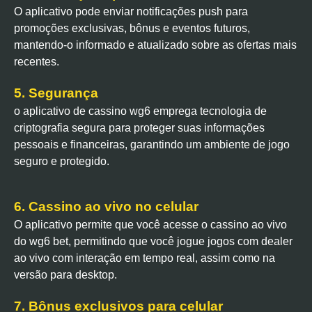
O aplicativo pode enviar notificações push para
promoções exclusivas, bônus e eventos futuros,
mantendo-o informado e atualizado sobre as ofertas mais
recentes.
5. Segurança
o aplicativo de cassino wg6 emprega tecnologia de
criptografia segura para proteger suas informações
pessoais e financeiras, garantindo um ambiente de jogo
seguro e protegido.
6. Cassino ao vivo no celular
O aplicativo permite que você acesse o cassino ao vivo
do wg6 bet, permitindo que você jogue jogos com dealer
ao vivo com interação em tempo real, assim como na
versão para desktop.
7. Bônus exclusivos para celular