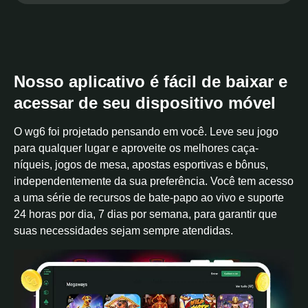
Nosso aplicativo é fácil de baixar e
acessar de seu dispositivo móvel
O wg6 foi projetado pensando em você. Leve seu jogo
para qualquer lugar e aproveite os melhores caça-
níqueis, jogos de mesa, apostas esportivas e bônus,
independentemente da sua preferência. Você tem acesso
a uma série de recursos de bate-papo ao vivo e suporte
24 horas por dia, 7 dias por semana, para garantir que
suas necessidades sejam sempre atendidas.