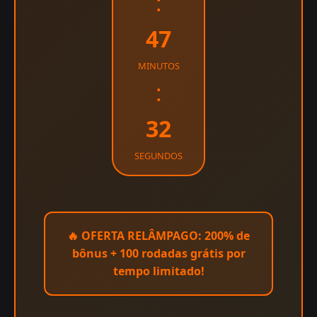
:
47
MINUTOS
:
32
SEGUNDOS
🔥
OFERTA RELÂMPAGO:
200% de
bônus + 100 rodadas grátis por
tempo limitado!