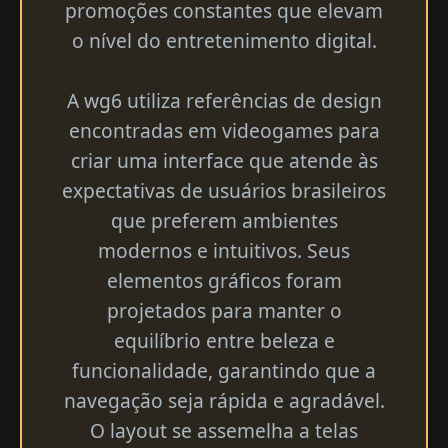
promoções constantes que elevam
o nível do entretenimento digital.
A wg6 utiliza referências de design
encontradas em videogames para
criar uma interface que atende às
expectativas de usuários brasileiros
que preferem ambientes
modernos e intuitivos. Seus
elementos gráficos foram
projetados para manter o
equilíbrio entre beleza e
funcionalidade, garantindo que a
navegação seja rápida e agradável.
O layout se assemelha a telas