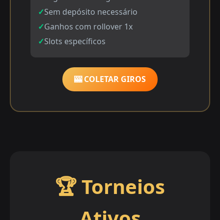
Sem depósito necessário
Ganhos com rollover 1x
Slots específicos
🎰 COLETAR GIROS
🏆 Torneios
Ativos