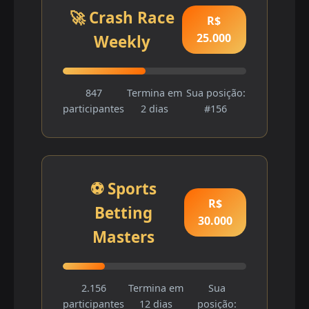
🚀 Crash Race
R$
25.000
Weekly
847
Termina em
Sua posição:
participantes
2 dias
#156
⚽ Sports
R$
Betting
30.000
Masters
2.156
Termina em
Sua
participantes
12 dias
posição: