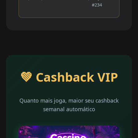
#234
💚 Cashback VIP
Quanto mais joga, maior seu cashback
semanal automático