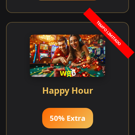
Happy Hour
50% Extra