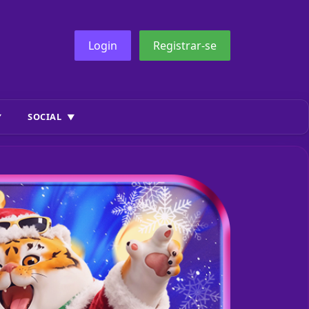
Login
Registrar-se
SOCIAL