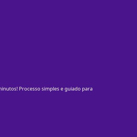
minutos! Processo simples e guiado para