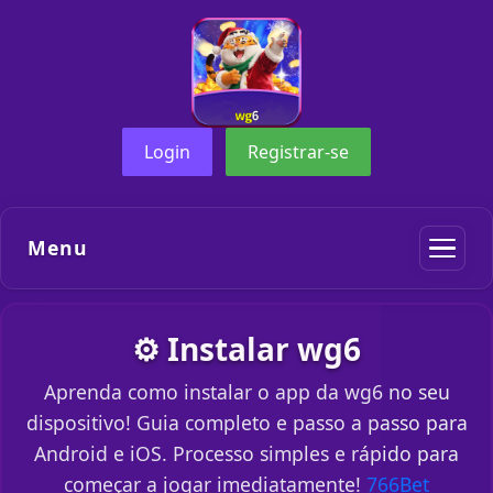
Login
Registrar-se
Menu
⚙️ Instalar wg6
Aprenda como instalar o app da wg6 no seu
dispositivo! Guia completo e passo a passo para
Android e iOS. Processo simples e rápido para
começar a jogar imediatamente!
766Bet