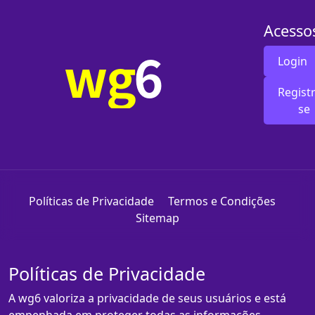
Acesso
Login
Registr
se
Políticas de Privacidade
Termos e Condições
Sitemap
Políticas de Privacidade
A wg6 valoriza a privacidade de seus usuários e está